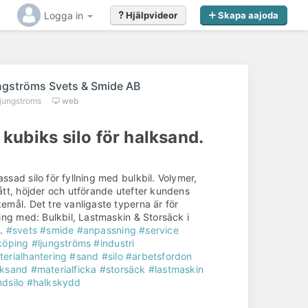
Logga in
Hjälpvideor
Skapa aajoda
ngströms Svets & Smide AB
ljungstroms
web
 kubiks silo för halksand.
ssad silo för fyllning med bulkbil. Volymer,
ått, höjder och utförande utefter kundens
emål. Det tre vanligaste typerna är för
ning med: Bulkbil, Lastmaskin & Storsäck i
n.
#svets
#smide
#anpassning
#service
köping
#ljungströms
#industri
erialhantering
#sand
#silo
#arbetsfordon
lksand
#materialficka
#storsäck
#lastmaskin
dsilo
#halkskydd