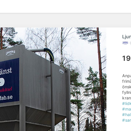
Lju
19
Anpa
frim
önsk
fyll
kra
#lid
#mat
#ha
#san