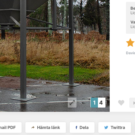
Be
Li
Va
Li
Davi
Ljungstr
1
4
behöver
ail PDF
Hämta länk
Dela
Twittra