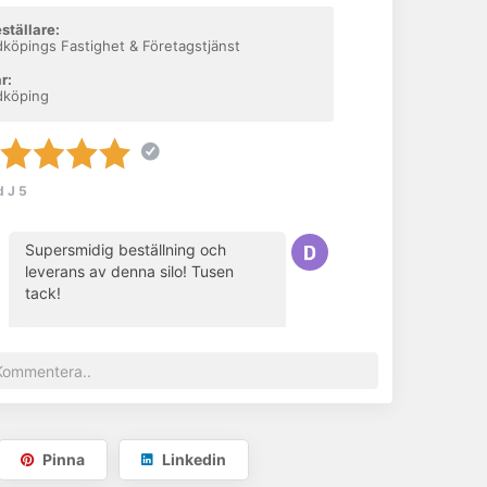
ställare:
dköpings Fastighet & Företagstjänst
r:
dköping
d J
5
Supersmidig beställning och
leverans av denna silo! Tusen
tack!
()
öms silos och materialfickor kundanpassas. Vi bygger det ni
.
Pinna
Linkedin