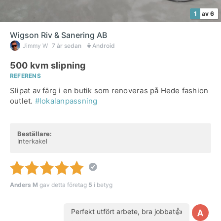
1
av 6
Wigson Riv & Sanering AB
Jimmy W
7 år sedan
Android
500 kvm slipning
REFERENS
Slipat av färg i en butik som renoveras på Hede fashion
outlet.
#lokalanpassning
Beställare:
Interkakel
Anders M
gav detta företag
5
i betyg
Perfekt utfört arbete, bra jobbat👍