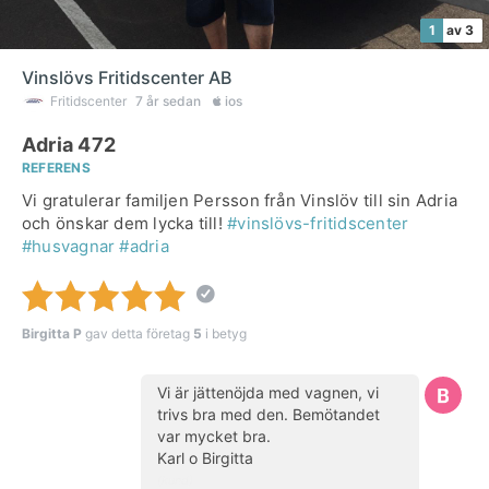
1
av 3
Vinslövs Fritidscenter AB
Fritidscenter
7 år sedan
ios
Adria 472
REFERENS
Vi gratulerar familjen Persson från Vinslöv till sin Adria
och önskar dem lycka till!
#vinslövs-fritidscenter
#husvagnar
#adria
Birgitta P
gav detta företag
5
i betyg
Vi är jättenöjda med vagnen, vi
trivs bra med den. Bemötandet
var mycket bra.
Karl o Birgitta
(kund)