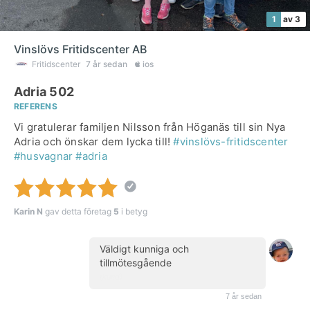
1
av 3
Vinslövs Fritidscenter AB
Fritidscenter
7 år sedan
ios
Adria 502
REFERENS
Vi gratulerar familjen Nilsson från Höganäs till sin Nya
Adria och önskar dem lycka till!
#vinslövs-fritidscenter
#husvagnar
#adria
Karin N
gav detta företag
5
i betyg
Väldigt kunniga och
tillmötesgående
(kund)
7 år sedan