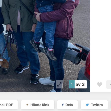
1
av 3
ail PDF
Hämta länk
Dela
Twittra