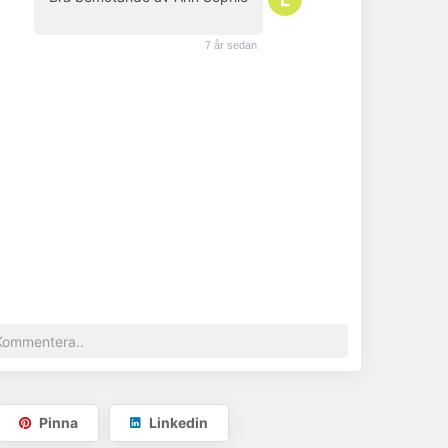
(kund)
7 år sedan
Pinna
Linkedin