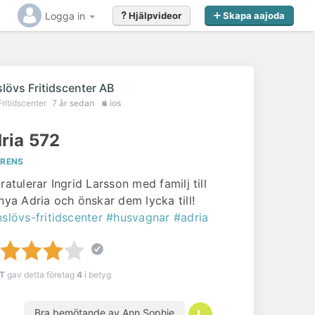
Logga in
Hjälpvideor
Skapa aajoda
slövs Fritidscenter AB
Fritidscenter
7 år sedan
ios
ria 572
ERENS
ratulerar Ingrid Larsson med familj till
 nya Adria och önskar dem lycka till!
nslövs-fritidscenter
#husvagnar
#adria
 T
gav detta företag
4
i betyg
Bra bemötande av Ann Sophie