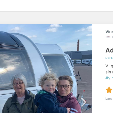
Vin
Ad
REF
Vi g
sin
#vi
Lars