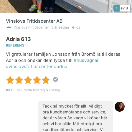
1
av 3
Vinslövs Fritidscenter AB
Vinslövs Fritidscenter
5 år sedan
ios
Adria 613
REFERENS
Vi gratulerar familjen Jonsson från Bromölla till deras
Adria och önskar dem lycka till!
#husvagnar
#vinslövsfritidscenter
#adria
Rita J
gav detta företag
5
i betyg
Tack så mycket för allt. Väldigt
bra kundbemötande och service,
det är våran 3e vagn vi köper här
och vi har alltid fått otroligt bra
kundbemötande och service. Vi