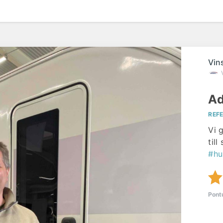
Vin
Ad
REF
Vi 
till
#hu
Pont