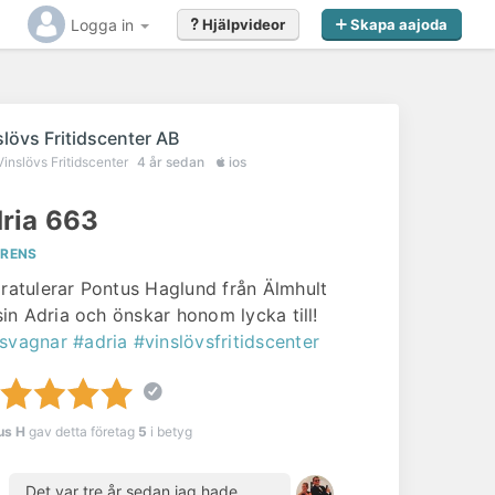
Logga in
Hjälpvideor
Skapa aajoda
slövs Fritidscenter AB
Vinslövs Fritidscenter
4 år sedan
ios
ria 663
ERENS
gratulerar Pontus Haglund från Älmhult
 sin Adria och önskar honom lycka till!
svagnar
#adria
#vinslövsfritidscenter
us H
gav detta företag
5
i betyg
Det var tre år sedan jag hade