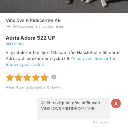
Vinslövs Fritidscenter AB
Fritidscenter
3 år sedan
ios
Adria Adora 522 UP
REFERENS
Vi gratulerar familjen Nilsson från Hässleholm till deras
Adria och önskar dem lycka till
#vinslövsfritidscenter
#husvagnar
#adria
Alvar N
gav detta företag
5
i betyg
Alltid trevligt att göra affär med
VINSLÖVS FRITIDSCENTER!!
(kund)
3 år sedan