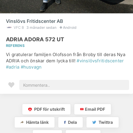
Vinslövs Fritidscenter AB
VFC B
3 månader sedan
Android
ADRIA ADORA 572 UT
REFERENS
Vi gratulerar familjen Olofsson från Broby till deras Nya
ADRIA och önskar dem lycka till!
#vinslövsfritidscenter
#adria
#husvagn
PDF för utskrift
Email PDF
Hämta länk
Dela
Twittra