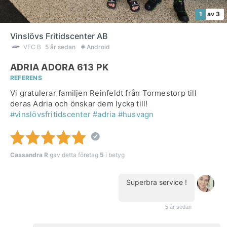
1
av 3
Vinslövs Fritidscenter AB
VFC B
5 år sedan
Android
ADRIA ADORA 613 PK
REFERENS
Vi gratulerar familjen Reinfeldt från Tormestorp till
deras Adria och önskar dem lycka till!
#vinslövsfritidscenter
#adria
#husvagn
Cassandra R
gav detta företag
5
i betyg
Superbra service !
(kund)
5 år sedan