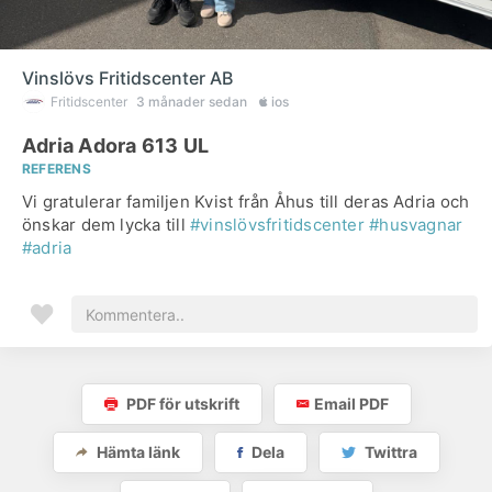
Vinslövs Fritidscenter AB
Fritidscenter
3 månader sedan
ios
Adria Adora 613 UL
REFERENS
Vi gratulerar familjen Kvist från Åhus till deras Adria och
önskar dem lycka till
#vinslövsfritidscenter
#husvagnar
#adria
PDF för utskrift
Email PDF
Hämta länk
Dela
Twittra