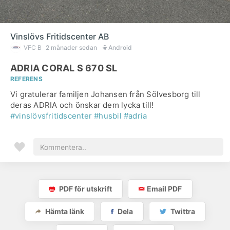
Vinslövs Fritidscenter AB
VFC B
2 månader sedan
Android
ADRIA CORAL S 670 SL
REFERENS
Vi gratulerar familjen Johansen från Sölvesborg till
deras ADRIA och önskar dem lycka till!
#vinslövsfritidscenter
#husbil
#adria
PDF för utskrift
Email PDF
Hämta länk
Dela
Twittra