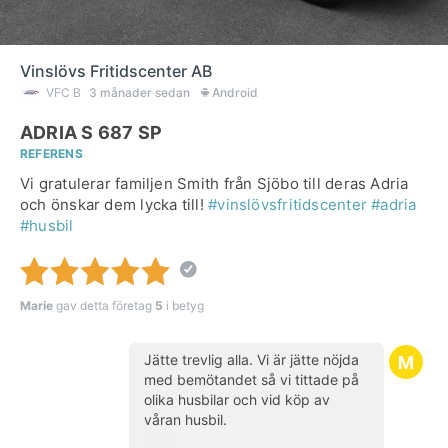
Vinslövs Fritidscenter AB
VFC B
3 månader sedan
Android
ADRIA S 687 SP
REFERENS
Vi gratulerar familjen Smith från Sjöbo till deras Adria
och önskar dem lycka till!
#vinslövsfritidscenter
#adria
#husbil
Marie
gav detta företag
5
i betyg
Jätte trevlig alla. Vi är jätte nöjda
med bemötandet så vi tittade på
olika husbilar och vid köp av
våran husbil.
(kund)