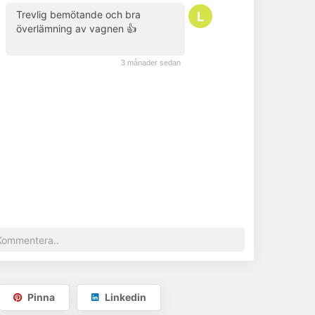
Trevlig bemötande och bra
överlämning av vagnen 👍
(kund)
3 månader sedan
Pinna
Linkedin