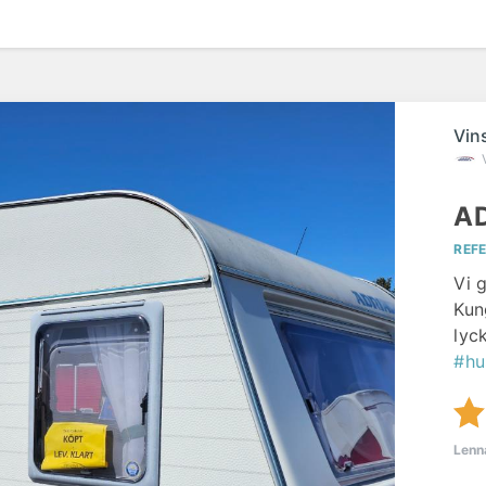
Vin
AD
REF
Vi 
Kun
lyck
#hu
Lenn