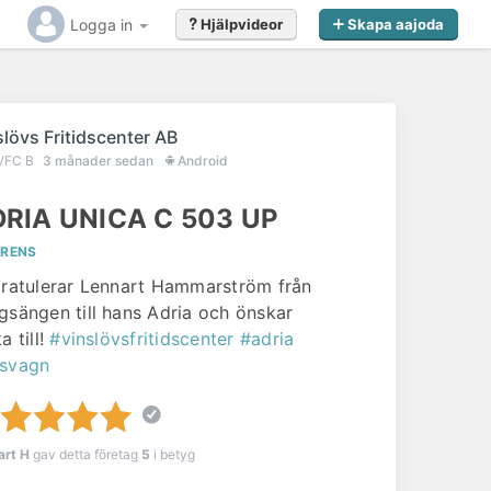
Logga in
Hjälpvideor
Skapa aajoda
slövs Fritidscenter AB
VFC B
3 månader sedan
Android
RIA UNICA C 503 UP
ERENS
gratulerar Lennart Hammarström från
gsängen till hans Adria och önskar
a till!
#vinslövsfritidscenter
#adria
svagn
art H
gav detta företag
5
i betyg