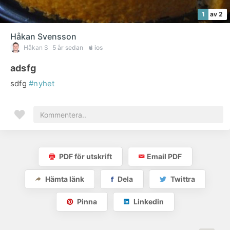
1
av 2
Håkan Svensson
Håkan S
5 år sedan
ios
adsfg
sdfg
#nyhet
PDF för utskrift
Email PDF
Hämta länk
Dela
Twittra
Pinna
Linkedin