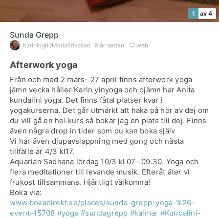
1
av 4
Sunda Grepp
KarinIngridMariaEriksson
9 år sedan
web
Afterwork yoga
Från och med 2 mars- 27 april finns afterwork yoga
jämn vecka håller Karin yinyoga och ojämn har Anita
kundalini yoga. Det finns fåtal platser kvar i
yogakurserna. Det går utmärkt att haka på hör av dej om
du vill gå en hel kurs så bokar jag en plats till dej. Finns
även några drop in tider som du kan boka själv
Vi har även djupavslappning med gong och nästa
tillfälle är 4/3 kl17.
Aquarian Sadhana lördag 10/3 kl 07- 09.30. Yoga och
flera meditationer till levande musik. Efteråt äter vi
frukost tillsammans. Hjärtligt välkomna!
www.bokadirekt.se/places/sunda-grepp-yoga-%26-
event-15708
#yoga
#sundagrepp
#kalmar
#Kundalini-