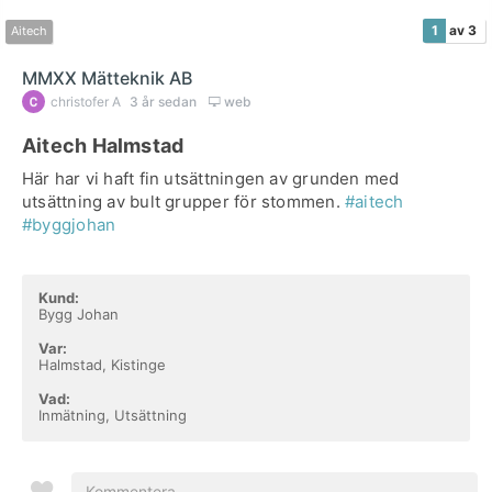
1
av 3
Aitech
MMXX Mätteknik AB
christofer A
3 år sedan
web
Aitech Halmstad
Här har vi haft fin utsättningen av grunden med
utsättning av bult grupper för stommen.
#aitech
#byggjohan
Kund:
Bygg Johan
Var:
Halmstad, Kistinge
Vad:
Inmätning, Utsättning