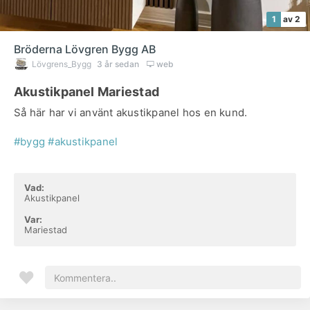
1
av 2
Bröderna Lövgren Bygg AB
Lövgrens_Bygg
3 år sedan
web
Akustikpanel Mariestad
Så här har vi använt akustikpanel hos en kund.
#bygg
#akustikpanel
Vad:
Akustikpanel
Var:
Mariestad