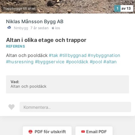
1
av 13
Trappbygge till altan
Niklas Månsson Bygg AB
Nmbygg
7 år sedan
ios
Altan i olika etage och trappor
REFERENS
Altan och pooldäck
#tak
#tillbyggnad
#nybyggnation
#husresning
#byggservice
#pooldäck
#pool
#altan
Vad:
Altan och pooldäck
PDF för utskrift
Email PDF