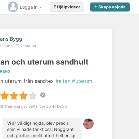
Logga in
Hjälpvideor
Skapa aajoda
ans Bygg
Håkan v
11 år sedan
tan och uterum sandhult
ERENS
an uterum från sandtex
#altan
#uterum
ethTherning
gav detta företag
4
i betyg
Vi är väldigt nöjda, blev precis
som vi hade tänkt oss. Noggrant
och proffesionellt utfört helt enligt