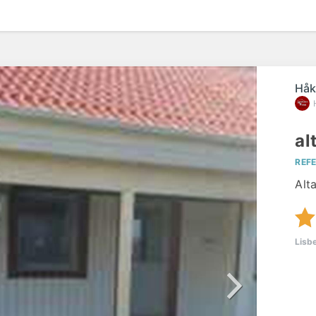
före
Håk
al
REF
Alt
Lisb