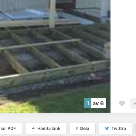
1
av 6
ail PDF
Hämta länk
Dela
Twittra