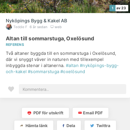
1
av 23
Nyköpings Bygg & Kakel AB
Teddie F
6 år sedan
web
Altan till sommarstuga, Oxelösund
REFERENS
Två altaner byggda till en sommarstuga i Oxelösund,
där vi snyggt väver in naturen med tillexempel
inbyggda stenar i altanerna.
#altan
#nyköpings-bygg-
och-kakel
#sommarstuga
#oxelösund
PDF för utskrift
Email PDF
Hämta länk
Dela
Twittra