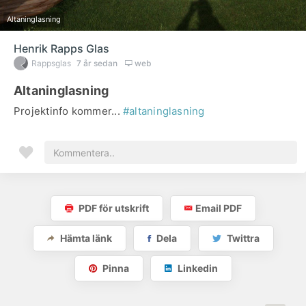
Altaninglasning
Henrik Rapps Glas
Rappsglas
7 år sedan
web
Altaninglasning
Projektinfo kommer...
#altaninglasning
PDF för utskrift
Email PDF
Hämta länk
Dela
Twittra
Pinna
Linkedin