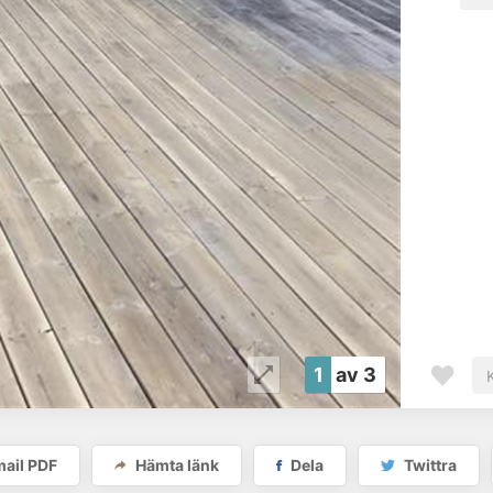
1
av 3
ail PDF
Hämta länk
Dela
Twittra