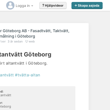
Logga in
Hjälpvideor
Skapa aajoda
ående
er Göteborg AB - Fasadtvätt, Taktvätt,
målning i Göteborg
Fixer
3 år sedan
web
tantvätt Göteborg
ört altantvätt i Göteborg.
tantvätt
#tvätta-altan
d:
tantvätt
r:
öteborg