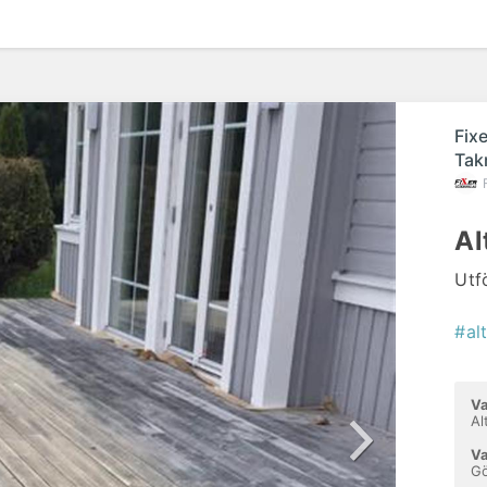
påg
Fix
Tak
Al
Utf
#al
Va
Al
Va
G