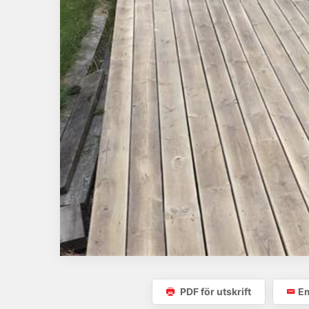
PDF för utskrift
Em