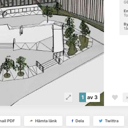
G
En
To
By
1å
1
av 3
ail PDF
Hämta länk
Dela
Twittra