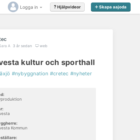
Logga in
Hjälpvideor
Skapa aajoda
tec
Sara A
3 år sedan
web
vesta kultur och sporthall
äxjö
#nybyggnation
#cretec
#nyheter
d:
produktion
r:
vesta
ggherre:
lvesta Kommun
ställare: