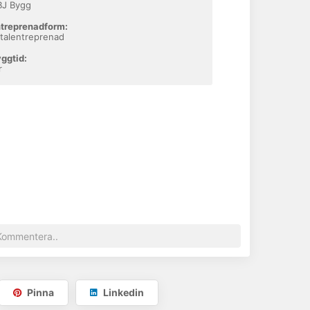
BJ Bygg
treprenadform:
talentreprenad
ggtid:
r
Pinna
Linkedin