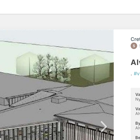
Cre
Al
.
#v
Va
Ny
Va
Al
By
A
Be