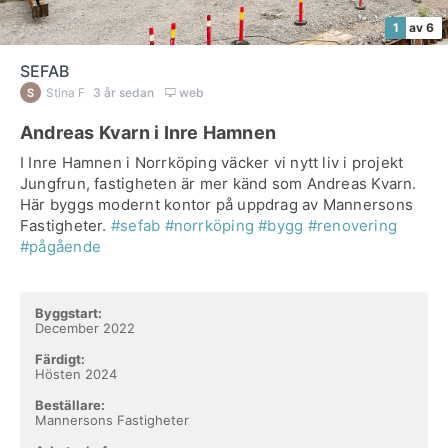
1
av 6
SEFAB
Stina F
3 år sedan
web
Andreas Kvarn i Inre Hamnen
I Inre Hamnen i Norrköping väcker vi nytt liv i projekt
Jungfrun, fastigheten är mer känd som Andreas Kvarn.
Här byggs modernt kontor på uppdrag av Mannersons
Fastigheter.
#sefab
#norrköping
#bygg
#renovering
#pågående
Byggstart:
December 2022
Färdigt:
Hösten 2024
Beställare:
Mannersons Fastigheter