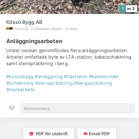
1
av 3
Kössö Bygg AB
Kössö B
2 månader sedan
web
Anläggningsarbeten
Under veckan genomfördes flera anläggningsarbeten.
Arbetet omfattade byte av LTA-station, kabelschaktning
samt stenspräckning i berg.
#kossobygg
#anläggning
#ltastation
#kabelschakt
#schaktning
#stenspräckning
#bergspräckning
#markarbete
PDF för utskrift
Email PDF