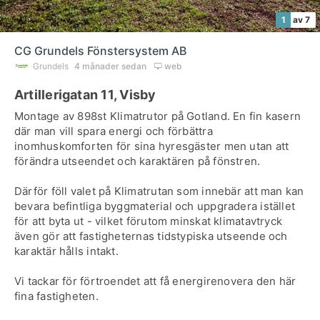
1
av 7
CG Grundels Fönstersystem AB
Grundels
4 månader sedan
web
Artillerigatan 11, Visby
Montage av 898st Klimatrutor på Gotland. En fin kasern
där man vill spara energi och förbättra
inomhuskomforten för sina hyresgäster men utan att
förändra utseendet och karaktären på fönstren.
Därför föll valet på Klimatrutan som innebär att man kan
bevara befintliga byggmaterial och uppgradera istället
för att byta ut - vilket förutom minskat klimatavtryck
även gör att fastigheternas tidstypiska utseende och
karaktär hålls intakt.
Vi tackar för förtroendet att få energirenovera den här
fina fastigheten.