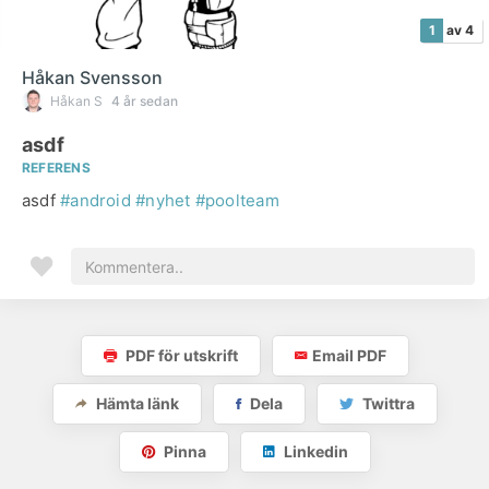
1
av 4
Håkan Svensson
Håkan S
4 år sedan
asdf
REFERENS
asdf
#android
#nyhet
#poolteam
PDF för utskrift
Email PDF
Hämta länk
Dela
Twittra
Pinna
Linkedin