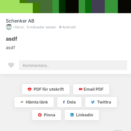
Schenker AB
Håkan
5 månader sedan
Android
asdf
asdf
PDF för utskrift
Email PDF
Hämta länk
Dela
Twittra
Pinna
Linkedin