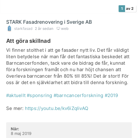
1
av 2
STARK Fasadrenovering i Sverige AB
starkfasad
2 år sedan
web
Att göra skillnad
Vi finner stolthet i att ge fasader nytt liv. Det får väldigt
liten betydelse när man får det fantastiska beskedet att
Barncancerfonden, tack vare de bidrag de får, kunnat
föra forskningen framåt och nu har höjt chansen att
överleva barncancer från 80% till 85%! Det är stort! För
oss är det en självklarhet att bidra till denna forskning.
#aktuellt
#sponsring
#barncancerforskning
#2019
Se mer:
https://youtu.be/kv6iZqlivAQ
När:
8 maj 2019