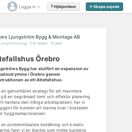
Logga in
Hjälpvideor
Skapa aajoda
ers Ljungström Bygg & Montage AB
Ljungströmsbygg
3 år sedan
web
tefallshus Örebro
gströms Bygg har slutfört en expansion av
tadsutrymme i Örebro genom
truktionen av ett Attefallshus.
en genomtänkt strategi för att maximera
 på en begränsad tomt och effektiv planering
att hantera den trånga arbetsplatsen, har vi
iggjort för kunden att stanna kvar i bostaden
er byggnadsprocessen.
en problemlösande inställning och kreativ
ering fann vi en lösning som mötte kundens