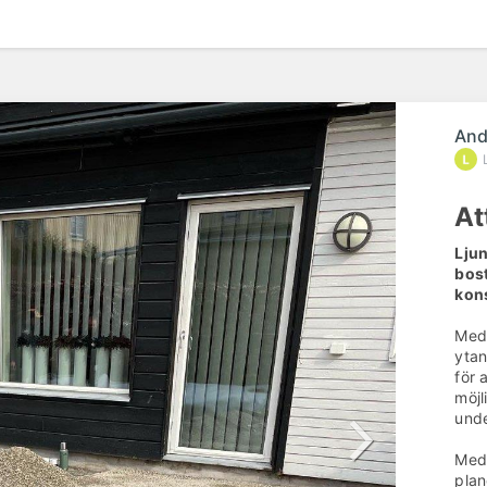
And
At
Ljun
bos
kons
Med 
ytan
för 
möjl
und
Med 
plan