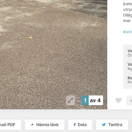
beho
utry
till
mer 
#att
Va
Ö
Va
Ny
Be
Pr
1
av 4
ail PDF
Hämta länk
Dela
Twittra