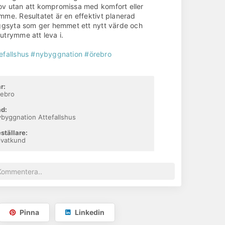
v utan att kompromissa med komfort eller
mme. Resultatet är en effektivt planerad
äggsyta som ger hemmet ett nytt värde och
utrymme att leva i.
efallshus
#nybyggnation
#örebro
r:
rebro
d:
byggnation Attefallshus
ställare:
ivatkund
Pinna
Linkedin