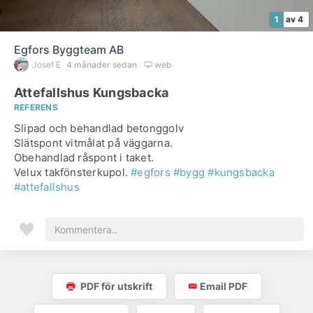
1
av 4
Egfors Byggteam AB
Josef E
4 månader sedan
web
Attefallshus Kungsbacka
REFERENS
Slipad och behandlad betonggolv
Slätspont vitmålat på väggarna.
Obehandlad råspont i taket.
Velux takfönsterkupol.
#egfors
#bygg
#kungsbacka
#attefallshus
PDF för utskrift
Email PDF