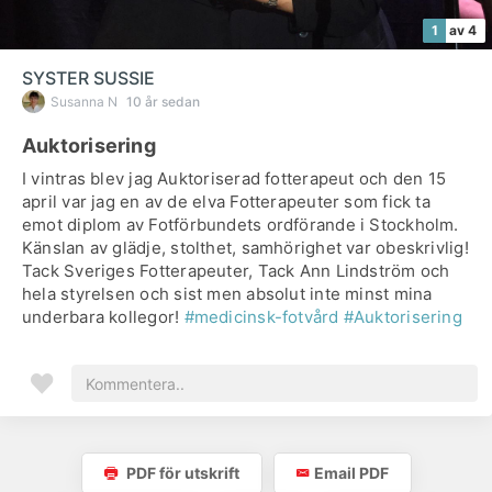
1
av 4
SYSTER SUSSIE
Susanna N
10 år sedan
Auktorisering
I vintras blev jag Auktoriserad fotterapeut och den 15
april var jag en av de elva Fotterapeuter som fick ta
emot diplom av Fotförbundets ordförande i Stockholm.
Känslan av glädje, stolthet, samhörighet var obeskrivlig!
Tack Sveriges Fotterapeuter, Tack Ann Lindström och
hela styrelsen och sist men absolut inte minst mina
underbara kollegor!
#medicinsk-fotvård
#Auktorisering
PDF för utskrift
Email PDF