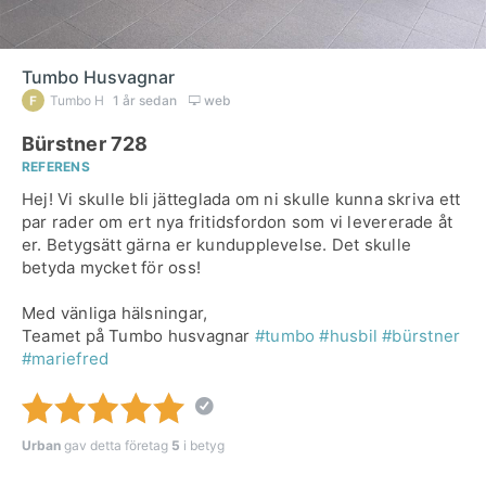
Tumbo Husvagnar
Tumbo H
1 år sedan
web
Bürstner 728
REFERENS
Hej! Vi skulle bli jätteglada om ni skulle kunna skriva ett
par rader om ert nya fritidsfordon som vi levererade åt
er. Betygsätt gärna er kundupplevelse. Det skulle
betyda mycket för oss!
Med vänliga hälsningar,
Teamet på Tumbo husvagnar
#tumbo
#husbil
#bürstner
#mariefred
Urban
gav detta företag
5
i betyg