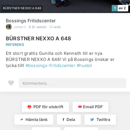
1
av 2
BÜRSTNER NEXXO A 648
Bossings Fritidscenter
Johan L
8 år sedan
web
BÜRSTNER NEXXO A 648
REFERENS
Ett stort grattis Gunilla och Kenneth till er nya
BÜRSTNER NEXXO A 648! Vi på Bossings önskar er
lycka till!
#bossings-fritidscenter
#husbil
PDF för utskrift
Email PDF
Hämta länk
Dela
Twittra