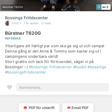
1
av 2
Bürstner T620G
Bossings Fritidscenter
Peter F
7 år sedan
web
Bürstner T620G
REFERENS
Ytterligare ett härligt par som ska ge sig ut och campa!
Denna gång är det Anne & Tommy som kastar sig ut i
campingens underbara värld!
Stort grattis och tack för förtroendet, säger vi på
Bossings! :-)
#bossings-fritidscenter
#husbil
#bossings
#bossingsfritidscenter
PDF för utskrift
Email PDF