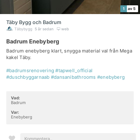
1
av 5
Täby Bygg och Badrum
Täbybygg
5 år sedan
web
Badrum Enebyberg
Badrum enebyberg klart, snygga material val från Mega
kakel Täby.
#badrumsrenovering
#tapwell_official
#duschbyggarnaab
#dansanibathrooms
#enebyberg
Vad:
Badrum
Var:
Enebyberg