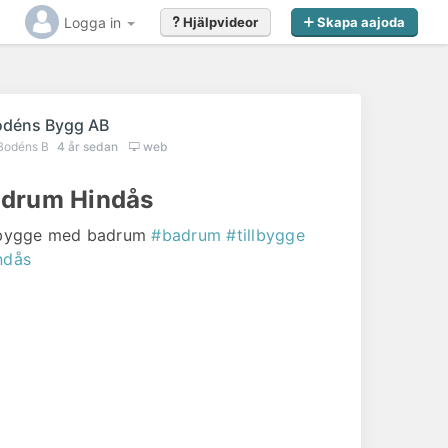
Logga in
Hjälpvideor
Skapa aajoda
ående
odéns Bygg AB
Bodéns B
4 år sedan
web
drum Hindås
lbygge med badrum
#badrum
#tillbygge
ndås