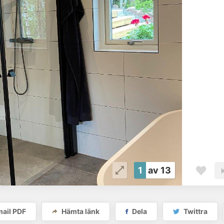
1
av 13
ail PDF
Hämta länk
Dela
Twittra