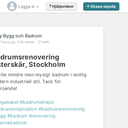
Logga in
Hjälpvideor
Skapa aajoda
y Bygg och Badrum
Täbybygg
4 år sedan
web
drumsrenovering
terskär, Stockholm
 lite mindre men mysigt badrum i lantlig
rn industriell stil. Tack för
troende!
gakakel
#badrumsinspo
drumsinspiration
#badrumsrenovering
ygg
#badrum
#renovering
ternabadrum