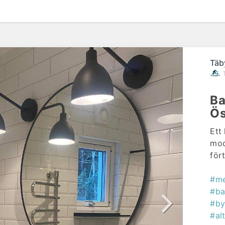
Täb
Ba
Ös
Ett
mode
för
#me
#ba
#b
#al