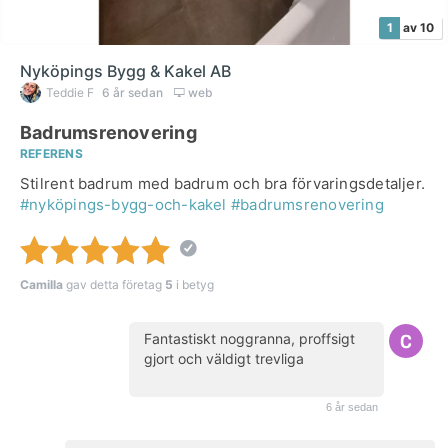
1
av 10
Nyköpings Bygg & Kakel AB
Teddie F
6 år sedan
web
Badrumsrenovering
REFERENS
Stilrent badrum med badrum och bra förvaringsdetaljer.
#nyköpings-bygg-och-kakel
#badrumsrenovering
Camilla
gav detta företag
5
i betyg
Fantastiskt noggranna, proffsigt
gjort och väldigt trevliga
(kund)
6 år sedan