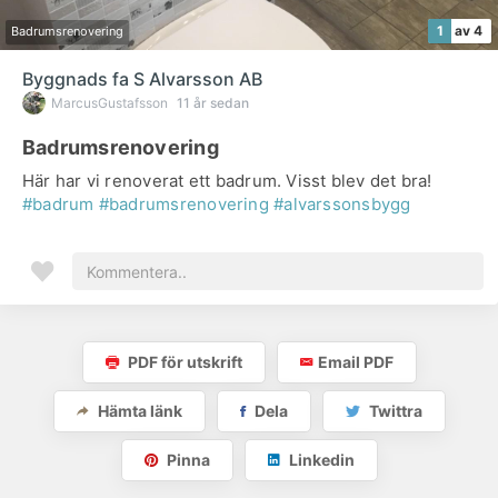
1
av 4
Badrumsrenovering
Byggnads fa S Alvarsson AB
MarcusGustafsson
11 år sedan
Badrumsrenovering
Här har vi renoverat ett badrum. Visst blev det bra!
#badrum
#badrumsrenovering
#alvarssonsbygg
PDF för utskrift
Email PDF
Hämta länk
Dela
Twittra
Pinna
Linkedin