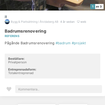
1
av 3
it
Bygg & Plattsättning i Åtvidaberg AB
4 år sedan
web
Badrumsrenovering
REFERENS
Pågånde Badrumsrenovering
#badrum
#projekt
Beställare:
Privatperson
Entreprenadsform:
Totalentreprenad