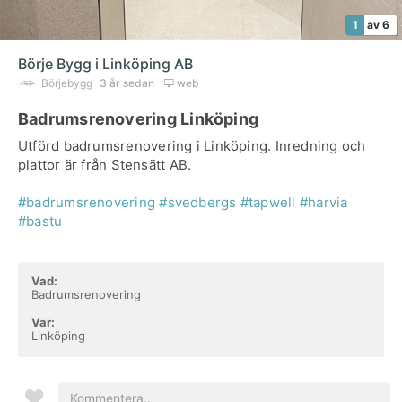
1
av 6
Börje Bygg i Linköping AB
Börjebygg
3 år sedan
web
Badrumsrenovering Linköping
Utförd badrumsrenovering i Linköping. Inredning och
plattor är från Stensätt AB.
#badrumsrenovering
#svedbergs
#tapwell
#harvia
#bastu
Vad:
Badrumsrenovering
Var:
Linköping