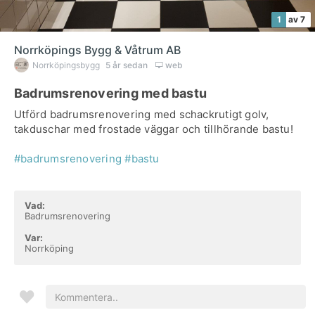
1
av 7
Norrköpings Bygg & Våtrum AB
Norrköpingsbygg
5 år sedan
web
Badrumsrenovering med bastu
Utförd badrumsrenovering med schackrutigt golv,
takduschar med frostade väggar och tillhörande bastu!
#badrumsrenovering
#bastu
Vad:
Badrumsrenovering
Var:
Norrköping