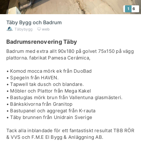
1
6
Täby Bygg och Badrum
Täbybygg
web
Badrumsrenovering Täby
Badrum med extra allt 90x180 på golvet 75x150 på vägg
plattorna. fabrikat Pamesa Cerámica,
• Komod mocca mörk ek från DuoBad
• Spegeln från HAVEN.
• Tapwell tak dusch och blandare.
• Möbler och Plattor från Mega Kakel
• Bastuglas mörk brun från Vallentuna glasmästeri.
• Bänkskivorna från Granitop
• Bastupanel och aggregat från K-rauta
• Täby brunnen från Unidrain Sverige
Tack alla inblandade för ett fantastiskt resultat TBB RÖR
& VVS och F.M.E El Bygg & Anläggning AB.