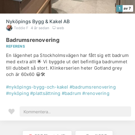
1
av 7
Nyköpings Bygg & Kakel AB
Teddie F
4 år sedan
web
Badrumsrenovering
REFERENS
En lägenhet pa Stockholmsvägen har fått sig ett badrum
med extra allt 🌟 Vi byggde ut det befintliga badrummet
till dubbelt så stort. Klinkerserien heter Gotland grey
och är 60x60 😀🛠
#nyköpings-bygg-och-kakel
#badrumsrenovering
#nyköping
#plattsättning
#badrum
#renovering