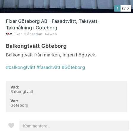
1
av 5
Fixer Göteborg AB - Fasadtvätt, Taktvätt,
Takmålning i Göteborg
Fixer
3 år sedan
web
Balkongtvätt Göteborg
Balkongtvätt från marken, ingen högtryck.
#balkongtvätt
#fasadtvätt
#Göteborg
Vad:
Balkongtvätt
Var:
Göteborg