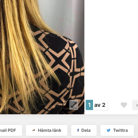
1
av 2
ail PDF
Hämta länk
Dela
Twittra