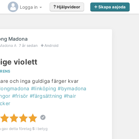
Logga in
Hjälpvideor
Skapa aajoda
ong Madona
Madona A
7 år sedan
Android
ige violett
ERENS
sare och inga guldiga färger kvar
longmadona
#linköping
#bymadona
ingor
#frisör
#färgsättning
#hair
cker
a
gav detta företag
5
i betyg