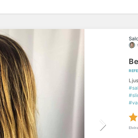
Sal
Be
REF
Lju
#sa
#sl
#va
Elvir