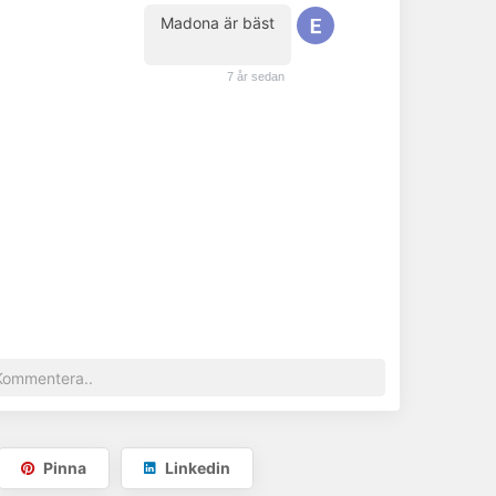
Madona är bäst
(kund)
7 år sedan
Pinna
Linkedin