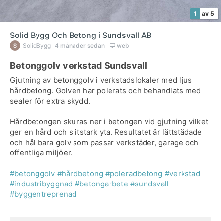
1
av 5
Solid Bygg Och Betong i Sundsvall AB
SolidBygg
4 månader sedan
web
Betonggolv verkstad Sundsvall
Gjutning av betonggolv i verkstadslokaler med ljus
hårdbetong. Golven har polerats och behandlats med
sealer för extra skydd.
Hårdbetongen skuras ner i betongen vid gjutning vilket
ger en hård och slitstark yta. Resultatet är lättstädade
och hållbara golv som passar verkstäder, garage och
offentliga miljöer.
#betonggolv
#hårdbetong
#poleradbetong
#verkstad
#industribyggnad
#betongarbete
#sundsvall
#byggentreprenad