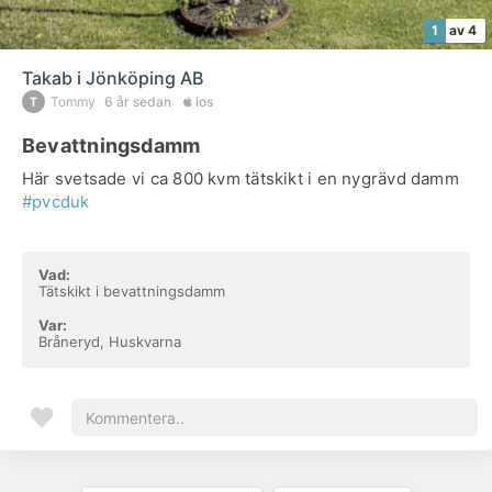
1
av 4
Takab i Jönköping AB
Tommy
6 år sedan
ios
Bevattningsdamm
Här svetsade vi ca 800 kvm tätskikt i en nygrävd damm
#pvcduk
Vad:
Tätskikt i bevattningsdamm
Var:
Bråneryd, Huskvarna